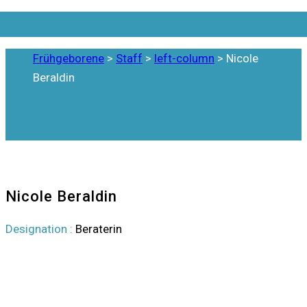
Frühgeborene
>
Staff
>
left-column
>
Nicole
Beraldin
Staff
Nicole Beraldin
Designation :
Beraterin