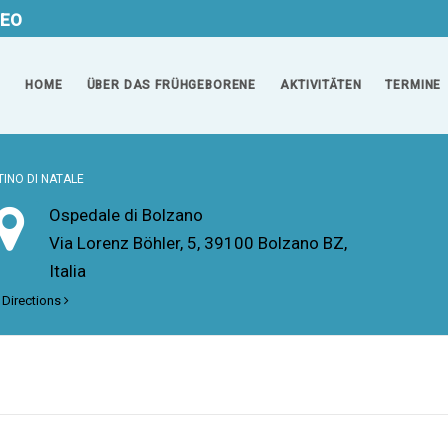
EO
HOME
ÜBER DAS FRÜHGEBORENE
AKTIVITÄTEN
TERMINE
INO DI NATALE
Ospedale di Bolzano
Via Lorenz Böhler, 5, 39100 Bolzano BZ,
Italia
 Directions