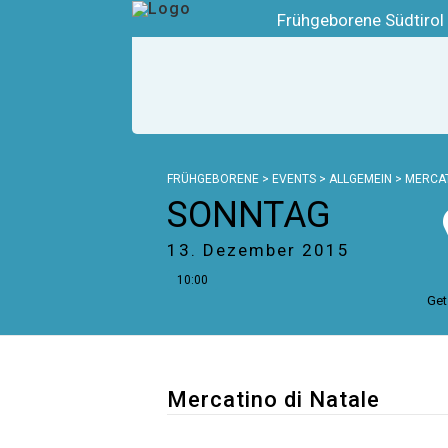
Frühgeborene Südtirol
FRÜHGEBORENE
>
EVENTS
>
ALLGEMEIN
>
MERCAT
SONNTAG
13. Dezember 2015
10:00
Get
Mercatino di Natale